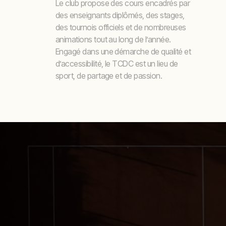
Le club propose des cours encadrés par
des enseignants diplômés, des stages,
des tournois officiels et de nombreuses
animations tout au long de l’année.
Engagé dans une démarche de qualité et
d’accessibilité, le TCDC est un lieu de
sport, de partage et de passion.