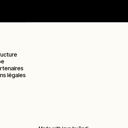
ructure
pe
rtenaires
ns légales