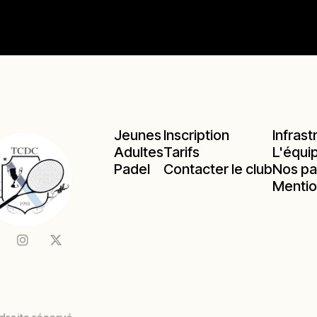
Jeunes
Inscription
Infrast
Adultes
Tarifs
L'équi
Padel
Contacter le club
Nos pa
Mentio

