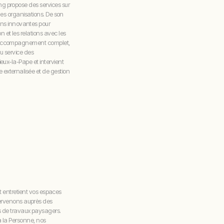
ng propose des services sur
é des organisations. De son
ns innovantes pour
n et les relations avec les
un accompagnement complet,
au service des
ieux-la-Pape et intervient
 externalisée et de gestion
 entretient vos espaces
intervenons auprès des
pes de travaux paysagers.
 la Personne, nos