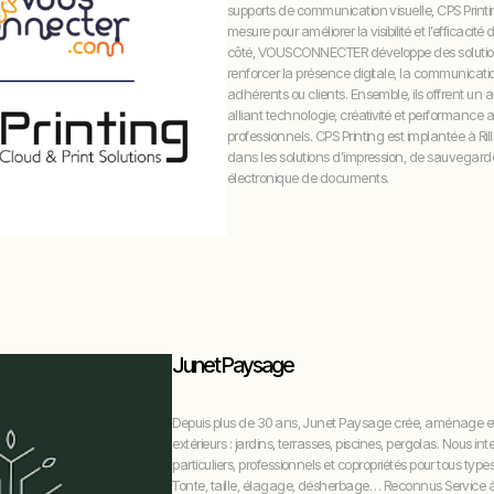
supports de communication visuelle, CPS Printi
mesure pour améliorer la visibilité et l’efficacit
côté, VOUSCONNECTER développe des solutio
renforcer la présence digitale, la communicatio
adhérents ou clients. Ensemble, ils offrent 
alliant technologie, créativité et performance 
professionnels. CPS Printing est implantée à Rill
dans les solutions d’impression, de sauvegarde
électronique de documents.
Junet Paysage
Depuis plus de 30 ans, Junet Paysage crée, aménage et
extérieurs : jardins, terrasses, piscines, pergolas. Nous 
particuliers, professionnels et copropriétés pour tous ty
Tonte, taille, élagage, désherbage… Reconnus Service à