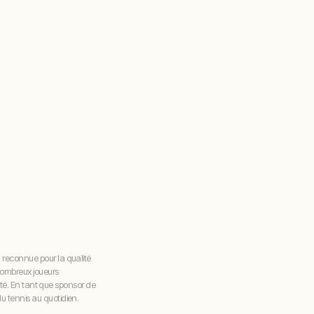
 reconnue pour la qualité
nombreux joueurs
lité. En tant que sponsor de
 tennis au quotidien.