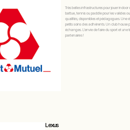
Très belles infrastructures pour jouer indoor 
battue, tennis ou paddle pour les valides 
qualifiés, disponibles et pédagogues. Une 
petits soins des adhérents. Un club house pa
échanges. L’envie de faire du sport et une très
partenaires !
Lexus