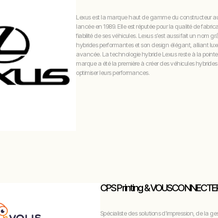
Lexus est la marque haut de gamme du constructeur au
lancée en 1989. Elle est réputée pour la qualité de fabricat
fiabilité de ses véhicules. Lexus s’est aussi fait un nom g
hybrides performantes et son design élégant, alliant lu
avancée. La technologie hybride Lexus reste à la point
marque a été la première à créer des véhicules hybrides
optimiser leurs performances.
CPS Printing & VOUSCONNECTE
Spécialiste des solutions d’impression, de la g