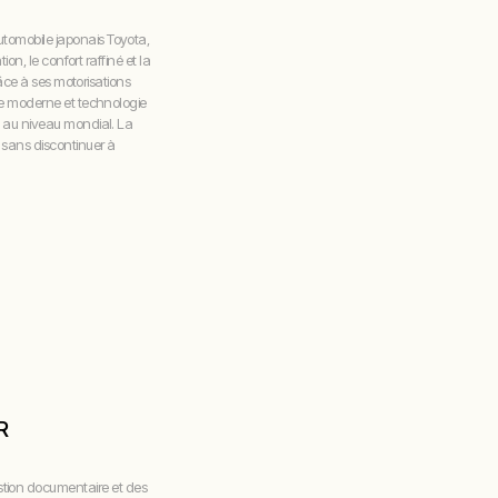
tomobile japonais Toyota,
ion, le confort raffiné et la
râce à ses motorisations
xe moderne et technologie
e au niveau mondial. La
 sans discontinuer à
R
estion documentaire et des