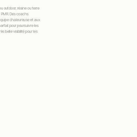
ou outdoor, résine ou terre
ou PMR. Des coachs
équipe chaleureuse et aux
rfait pour poursuivre les
 belle visibilité pour les