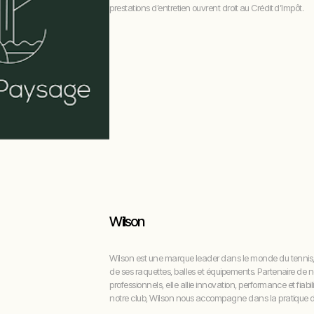
prestations d’entretien ouvrent droit au Crédit d’Impôt.
Wilson
Wilson est une marque leader dans le monde du tennis,
de ses raquettes, balles et équipements. Partenaire de 
professionnels, elle allie innovation, performance et fiabi
notre club, Wilson nous accompagne dans la pratique du