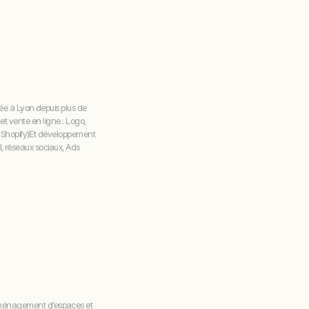
e à Lyon depuis plus de
 et vente en ligne : Logo,
 Shopify)Et développement
l, réseaux sociaux, Ads
’aménagement d’espaces et