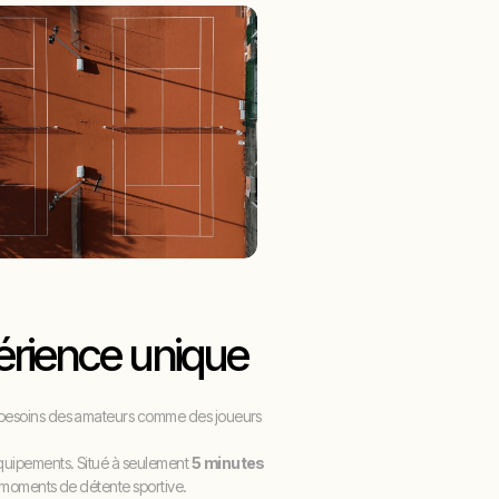
érience unique
x besoins des amateurs comme des joueurs
 équipements. Situé à seulement
5 minutes
u moments de détente sportive.