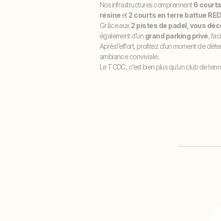
Nos infrastructures comprennent
6 courts
résine
et
2 courts en terre battue RE
Grâce aux
2 pistes de padel, vous dé
également d’un
grand parking privé
, fa
Après l’effort, profitez d’un moment de dét
ambiance conviviale.
Le TCDC, c’est bien plus qu’un club de tennis