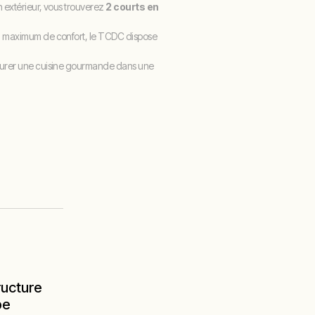
En extérieur, vous trouverez
2 courts en
 un maximum de confort, le TCDC dispose
vourer une cuisine gourmande dans une
ructure
pe