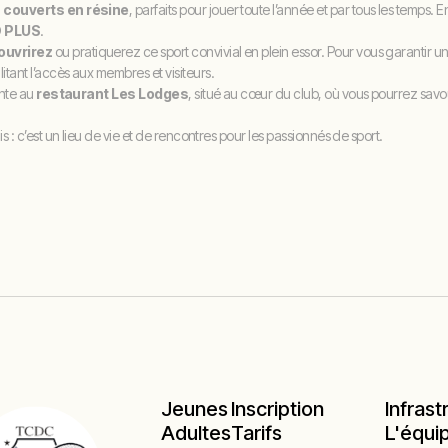
 couverts en résine
, parfaits pour jouer toute l’année et par tous les temps. 
D PLUS
.
couvrirez
ou pratiquerez ce sport convivial en plein essor. Pour vous garantir
cilitant l’accès aux membres et visiteurs.
ente au
restaurant Les Lodges
, situé au cœur du club, où vous pourrez sa
 : c’est un lieu de vie et de rencontres pour les passionnés de sport.
Jeunes
Inscription
Infrast
Adultes
Tarifs
L'équi